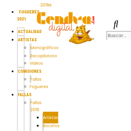
2011kk
FOGUERES
2021
ACTUALIDAD
ARTISTAS
Monográficos
Recopilatorio
Videos
COMISIONES
Fallas
Fogueres
FALLAS
Fallas
2018
Artistas
Bocetos