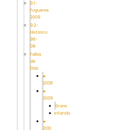
9.1-
Fogueres
2009
9.2-
Histórico
96-
08
Fallas
de
Elda
►
2008
►
2009
Grans
Infantils
►
2010