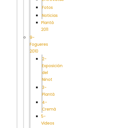
Fotos
Noticias
Plantà
2011
9-
Fogueres
2010
2-
Exposición
del
Ninot
3-
Plantà
4-
Cremà
5-
Videos