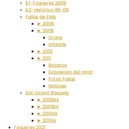
9.1-Fogueres 2009
9.2-Histórico 96-08
Fallas de Elda
► 2008
► 2009
Grans
Infantils
► 2010
► 2011
Bocetos
Exposición del ninot
Fotos Fallas
Noticias
San Vicent Raspeig
► 2008kk
► 2009kk
► 2010kk
► 2011kk
Fogueres 2021