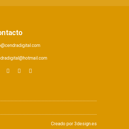
ontacto
o@cendradigital.com
dradigital@hotmail.com
Creado por
3design.es