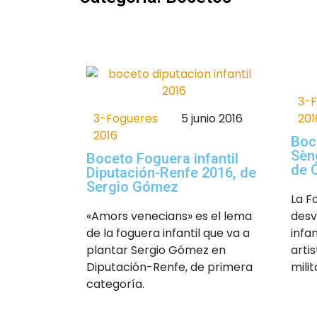
3-
3-Fogueres
5 junio 2016
201
2016
Boc
Sèn
Boceto Foguera infantil
de 
Diputación-Renfe 2016, de
Sergio Gómez
La F
«Amors venecians» es el lema
desv
de la foguera infantil que va a
infan
plantar Sergio Gómez en
arti
Diputación-Renfe, de primera
mili
categoría.