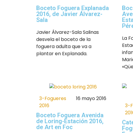
Boceto Foguera Explanada
Boc
2016, de Javier Álvarez-
Ave
Sala
Est
Pér
Javier Álvarez-Sala Salinas
La F
desvela el boceto de la
Esta
foguera adulta que va a
infan
plantar en Explanada.
Mari
«Qüe
3-Fogueres
16 mayo 2016
3-
2016
201
Boceto Foguera Avenida
de Loring-Estación 2016,
Cat
de Art en Foc
Fog