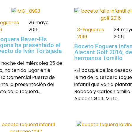
Fogueres
26 mayo
3-Fogueres
24 may
6
2016
2016
2016
Foguera Baver-Els
igons ha presentado el
Boceto Foguera infant
yecto de Iván Tortajada
Alacant Golf 2016, de
hermanos Tomillo
a noche del miércoles 25 de
«El bosque de los deseos»
, ha tenido lugar en el
lema de la tercera fogu
ro Comercial Puerta de
infantil que van a plantar
ante la presentación del
Rebeca y Carlos Tomillo
to de la foguera...
Alacant Golf. Milita...