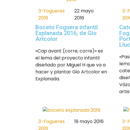
3-Fogueres
22 mayo
3-
2016
2016
201
Boceto Foguera infantil
Cat
Explanada 2016, de Gio
Fogu
Artcolor
Por
Llu
«Cap avant (corre, corre)» es
«Pas
el lema del proyecto infantil
lema
diseñado por Miguel H que va a
cate
hacer y plantar Gio Artcolor en
dise
Explanada.
Vázq
artis
3-Fogueres
19 mayo 2016
3-
2016
201