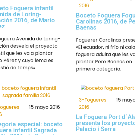
2016
eto Foguera infantil
nida de Loring-
Boceto Foguera Fogu
ación 2016, de Mario
Carolinas 2016, de P
ez
Baenas
oguera Avenida de Loring-
Foguerer Carolinas pres
ción desvela el proyecto
«El ecuador, ni frío ni calo
til que les va a plantar
foguera adulta que les va
o Pérez y cuyo lema es
plantar Pere Baenas en
stió de temps».
primera categoría.
3-Fogueres
15 mayo
Fogueres
15 mayo 2016
2016
6
La Foguera Port d´Al
presenta los proyect
egoría especial: boceto
Palacio i Serra
uera infantil Sagrada