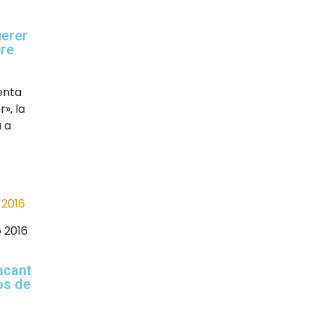
erer
ere
enta
r», la
 a
 2016
acant
os de