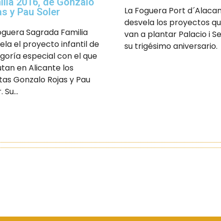
ilia 2016, de Gonzalo
La Foguera Port d´Alaca
as y Pau Soler
desvela los proyectos qu
oguera Sagrada Familia
van a plantar Palacio i S
ela el proyecto infantil de
su trigésimo aniversario.
goría especial con el que
tan en Alicante los
stas Gonzalo Rojas y Pau
 Su...