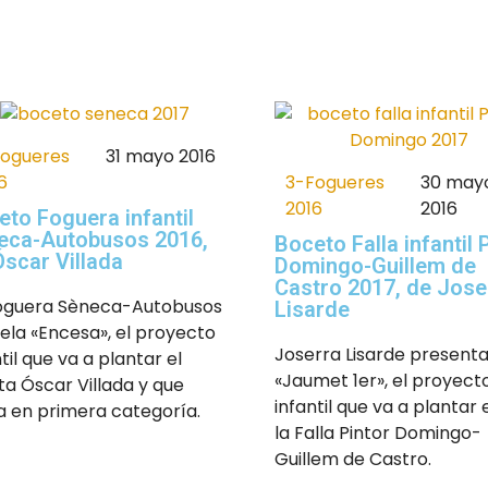
Fogueres
31 mayo 2016
3-Fogueres
30 may
6
2016
2016
eto Foguera infantil
eca-Autobusos 2016,
Boceto Falla infantil 
Óscar Villada
Domingo-Guillem de
Castro 2017, de Jose
oguera Sèneca-Autobusos
Lisarde
ela «Encesa», el proyecto
Joserra Lisarde present
til que va a plantar el
«Jaumet 1er», el proyect
sta Óscar Villada y que
infantil que va a plantar 
ta en primera categoría.
la Falla Pintor Domingo-
Guillem de Castro.