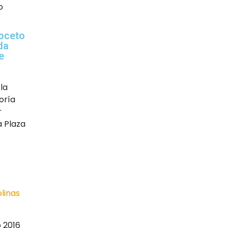
o
boceto
da
e
la
oría
r
a Plaza
 2016