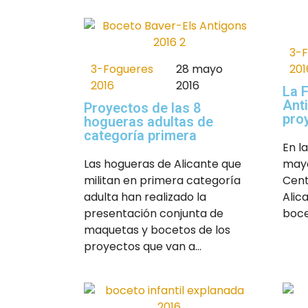
3-
3-Fogueres
28 mayo
201
2016
2016
La 
Ant
Proyectos de las 8
pro
hogueras adultas de
categoría primera
En l
Las hogueras de Alicante que
mayo
militan en primera categoría
Cent
adulta han realizado la
Alic
presentación conjunta de
boce
maquetas y bocetos de los
proyectos que van a...