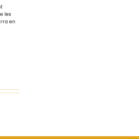
nt
e les
erra en