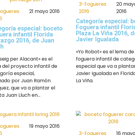
3-Fogueres
20 may
Fogueres
21 mayo 2016
2016
2016
6
Categoría especial: 
Foguera infantil Flori
egoría especial: boceto
Plaza La Viña 2016, d
era infantil Florida
Javier Igualada
tazgo 2016, de Juan
ch
«Yo Robot» es el lema de 
seig per Alacant» es el
foguera infantil de categ
 del proyecto infantil de
especial que va a planta
goría especial,
Javier Igualada en Florid
ñado por Juan Ramón
La Viña.
uez, que va a plantar el
ta Juan Lluch en...
Fogueres
19 mayo 2016
3-Fogueres
16 mayo
6