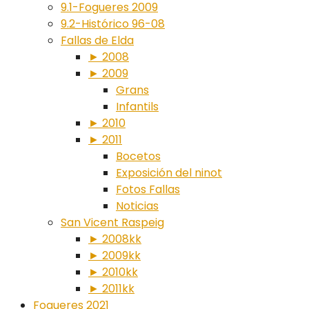
9.1-Fogueres 2009
9.2-Histórico 96-08
Fallas de Elda
► 2008
► 2009
Grans
Infantils
► 2010
► 2011
Bocetos
Exposición del ninot
Fotos Fallas
Noticias
San Vicent Raspeig
► 2008kk
► 2009kk
► 2010kk
► 2011kk
Fogueres 2021