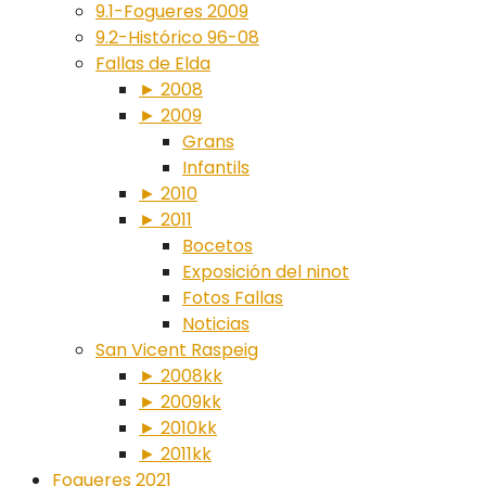
9.1-Fogueres 2009
9.2-Histórico 96-08
Fallas de Elda
► 2008
► 2009
Grans
Infantils
► 2010
► 2011
Bocetos
Exposición del ninot
Fotos Fallas
Noticias
San Vicent Raspeig
► 2008kk
► 2009kk
► 2010kk
► 2011kk
Fogueres 2021