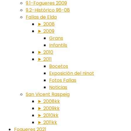
9.1-Fogueres 2009
9.2-Histórico 96-08
Fallas de Elda
► 2008
► 2009
Grans
Infantils
► 2010
► 2011
Bocetos
Exposición del ninot
Fotos Fallas
Noticias
San Vicent Raspeig
► 2008kk
► 2009kk
► 2010kk
► 2011kk
Fogueres 2021