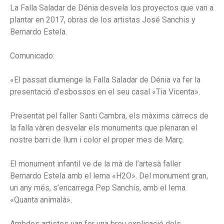
La Falla Saladar de Dénia desvela los proyectos que van a
plantar en 2017, obras de los artistas José Sanchis y
Bernardo Estela.
Comunicado:
«El passat diumenge la Falla Saladar de Dénia va fer la
presentació d’esbossos en el seu casal «Tia Vicenta».
Presentat pel faller Santi Cambra, els màxims càrrecs de
la falla vàren desvelar els monuments que plenaran el
nostre barri de llum i color el proper mes de Març.
El monument infantil ve de la mà de l’artesà faller
Bernardo Estela amb el lema «H2O». Del monument gran,
un any més, s’encarrega Pep Sanchís, amb el lema
«Quanta animalà».
Ambdos artistes van fer una breu explicació dels