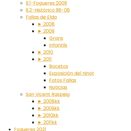
9.1-Fogueres 2009
9.2-Histórico 96-08
Fallas de Elda
► 2008
► 2009
Grans
Infantils
► 2010
► 2011
Bocetos
Exposición del ninot
Fotos Fallas
Noticias
San Vicent Raspeig
► 2008kk
► 2009kk
► 2010kk
► 2011kk
Fogueres 2021