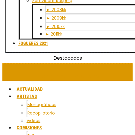
San Vicent Raspeig
► 2008kk
► 2009kk
► 2010kk
► 2011kk
FOGUERES 2021
Destacados
Facebook-f
Twitter
Youtube
Instagram
Envelope
ACTUALIDAD
ARTISTAS
Monográficos
Recopilatorio
Videos
COMISIONES