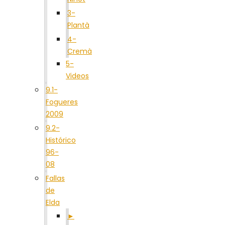
3-
Plantà
4-
Cremà
5-
Videos
9.1-
Fogueres
2009
9.2-
Histórico
96-
08
Fallas
de
Elda
►