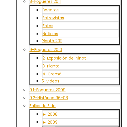
8-Fogueres 2011
Bocetos
Entrevistas
Fotos
Noticias
Plantà 2011
9-Fogueres 2010
2-Exposición del Ninot
3-Plantà
4-Cremà
5-Videos
9.1-Fogueres 2009
9.2-Histórico 96-08
Fallas de Elda
► 2008
► 2009