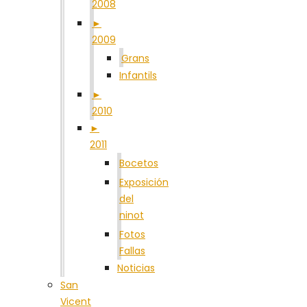
2008
►
2009
Grans
Infantils
►
2010
►
2011
Bocetos
Exposición
del
ninot
Fotos
Fallas
Noticias
San
Vicent