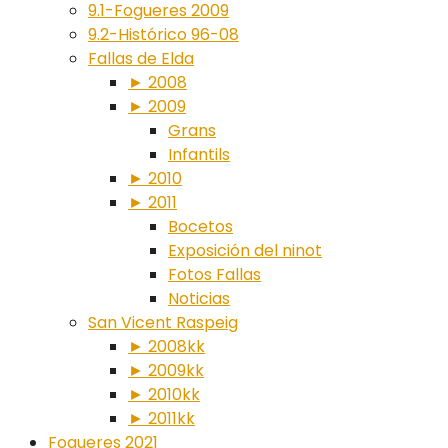
9.1-Fogueres 2009
9.2-Histórico 96-08
Fallas de Elda
► 2008
► 2009
Grans
Infantils
► 2010
► 2011
Bocetos
Exposición del ninot
Fotos Fallas
Noticias
San Vicent Raspeig
► 2008kk
► 2009kk
► 2010kk
► 2011kk
Fogueres 2021