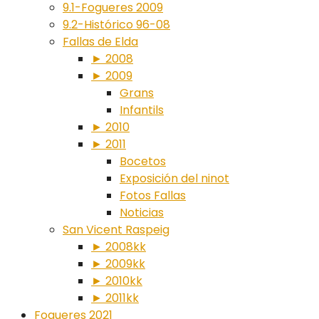
9.1-Fogueres 2009
9.2-Histórico 96-08
Fallas de Elda
► 2008
► 2009
Grans
Infantils
► 2010
► 2011
Bocetos
Exposición del ninot
Fotos Fallas
Noticias
San Vicent Raspeig
► 2008kk
► 2009kk
► 2010kk
► 2011kk
Fogueres 2021