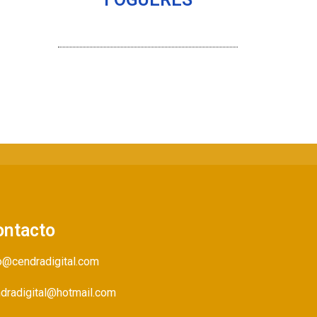
ontacto
o@cendradigital.com
dradigital@hotmail.com