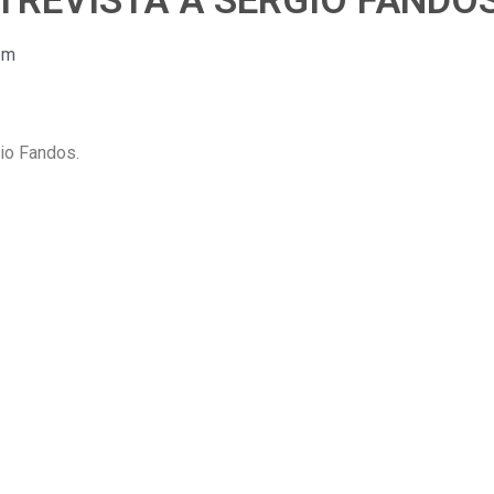
TREVISTA A SERGIO FANDO
pm
gio Fandos.