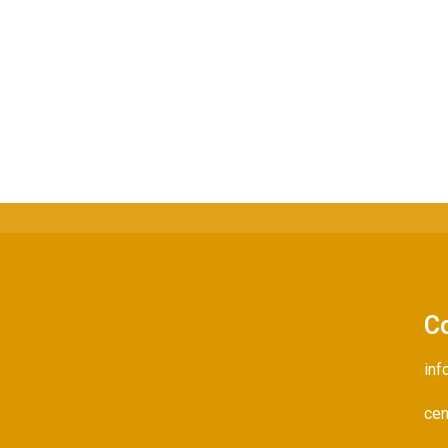
C
inf
cen