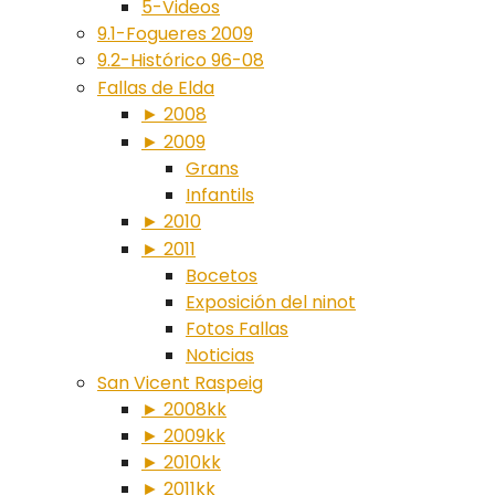
5-Videos
9.1-Fogueres 2009
9.2-Histórico 96-08
Fallas de Elda
► 2008
► 2009
Grans
Infantils
► 2010
► 2011
Bocetos
Exposición del ninot
Fotos Fallas
Noticias
San Vicent Raspeig
► 2008kk
► 2009kk
► 2010kk
► 2011kk