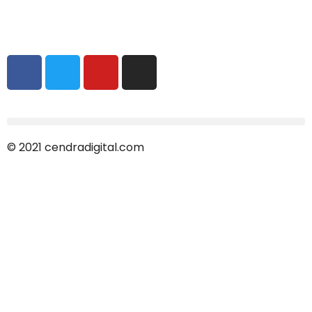
info@cendradigital.com
cendradigital@hotmail.com
© 2021 cendradigital.com
Política de privacidad
Creado por
3design.es