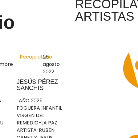
RECOPILA
ARTISTAS
io
Recopilatorio
26
embre
agosto
2022
JESÚS PÉREZ
SANCHIS
A
. AÑO 2025 .
FOGUERA INFANTIL
VIRGEN DEL
AU
REMEDIO-LA PAZ
ARTISTA: RUBÉN
CANET Y JESÚS