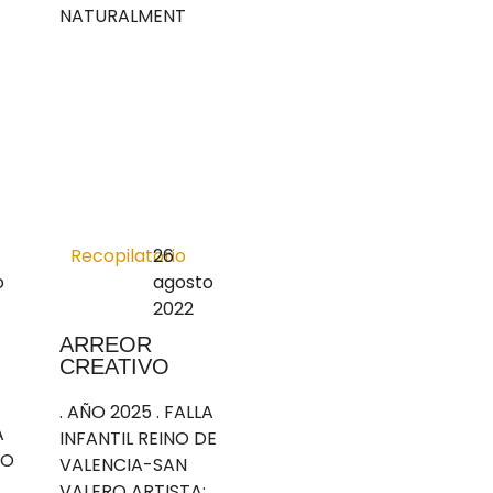
NATURALMENT
Recopilatorio
26
o
agosto
2022
ARREOR
CREATIVO
. AÑO 2025 . FALLA
A
INFANTIL REINO DE
CO
VALENCIA-SAN
VALERO ARTISTA: