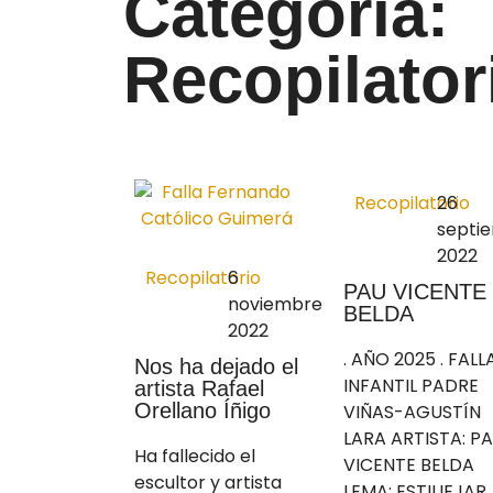
Categoría:
Recopilator
Recopilatorio
26
septi
2022
Recopilatorio
6
PAU VICENTE
noviembre
BELDA
2022
. AÑO 2025 . FALL
Nos ha dejado el
INFANTIL PADRE
artista Rafael
Orellano Íñigo
VIÑAS-AGUSTÍN
LARA ARTISTA: P
Ha fallecido el
VICENTE BELDA
escultor y artista
LEMA: ESTIUEJAR