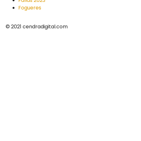
Fallas 2023
Fogueres
© 2021 cendradigital.com
Política de privacidad
Creado por
3design.es