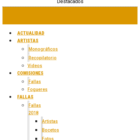
Destacados
Facebook-f
Twitter
Youtube
Instagram
Envelope
ACTUALIDAD
ARTISTAS
Monográficos
Recopilatorio
Videos
COMISIONES
Fallas
Fogueres
FALLAS
Fallas
2018
Artistas
Bocetos
Fotos