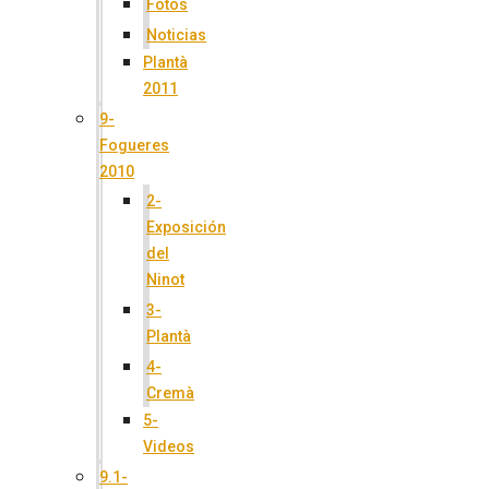
Fotos
Noticias
Plantà
2011
9-
Fogueres
2010
2-
Exposición
del
Ninot
3-
Plantà
4-
Cremà
5-
Videos
9.1-