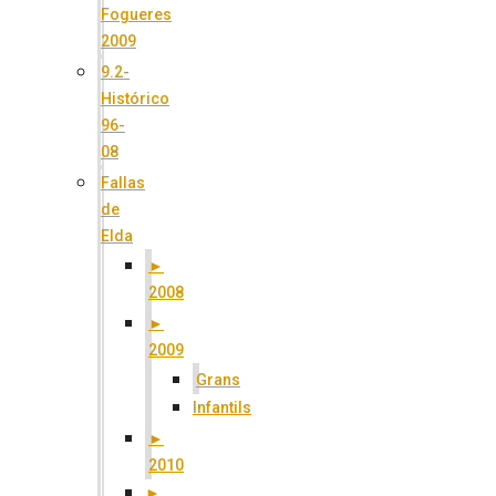
Fogueres
2009
9.2-
Histórico
96-
08
Fallas
de
Elda
►
2008
►
2009
Grans
Infantils
►
2010
►