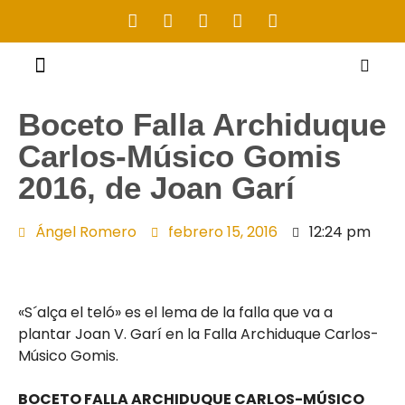
FOGUERES 2021
Boceto Falla Archiduque
Carlos-Músico Gomis
2016, de Joan Garí
Ángel Romero
febrero 15, 2016
12:24 pm
«S´alça el teló» es el lema de la falla que va a
plantar Joan V. Garí en la Falla Archiduque Carlos-
Músico Gomis.
BOCETO FALLA ARCHIDUQUE CARLOS-MÚSICO