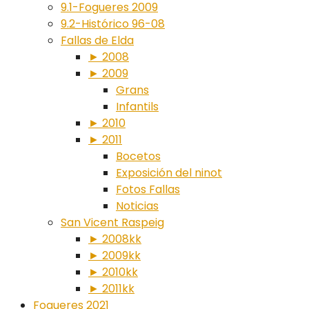
9.1-Fogueres 2009
9.2-Histórico 96-08
Fallas de Elda
► 2008
► 2009
Grans
Infantils
► 2010
► 2011
Bocetos
Exposición del ninot
Fotos Fallas
Noticias
San Vicent Raspeig
► 2008kk
► 2009kk
► 2010kk
► 2011kk
Fogueres 2021