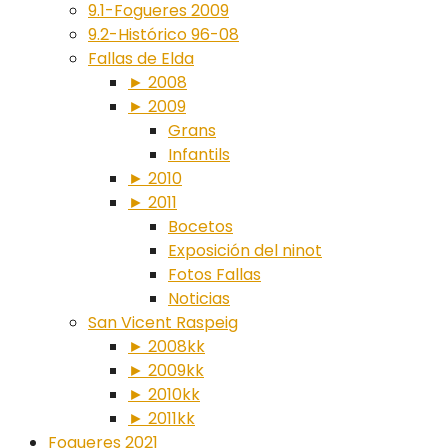
9.1-Fogueres 2009
9.2-Histórico 96-08
Fallas de Elda
► 2008
► 2009
Grans
Infantils
► 2010
► 2011
Bocetos
Exposición del ninot
Fotos Fallas
Noticias
San Vicent Raspeig
► 2008kk
► 2009kk
► 2010kk
► 2011kk
Fogueres 2021