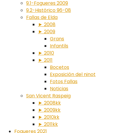
9.1-Fogueres 2009
9.2-Histórico 96-08
Fallas de Elda
► 2008
► 2009
Grans
Infantils
► 2010
► 2011
Bocetos
Exposición del ninot
Fotos Fallas
Noticias
San Vicent Raspeig
► 2008kk
► 2009kk
► 2010kk
► 2011kk
Fogueres 2021