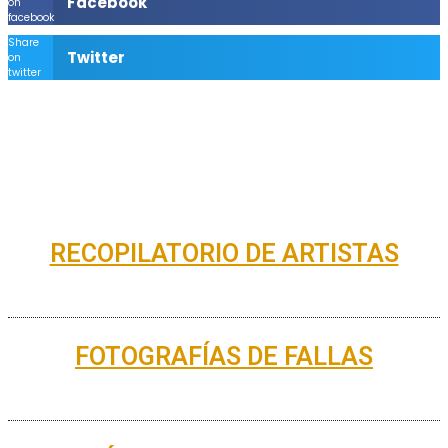
Facebook
on
facebook
Share
Twitter
on
twitter
RECOPILATORIO DE ARTISTAS
FOTOGRAFÍAS DE FALLAS