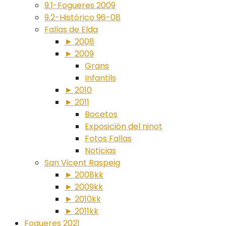
9.1-Fogueres 2009
9.2-Histórico 96-08
Fallas de Elda
► 2008
► 2009
Grans
Infantils
► 2010
► 2011
Bocetos
Exposición del ninot
Fotos Fallas
Noticias
San Vicent Raspeig
► 2008kk
► 2009kk
► 2010kk
► 2011kk
Fogueres 2021