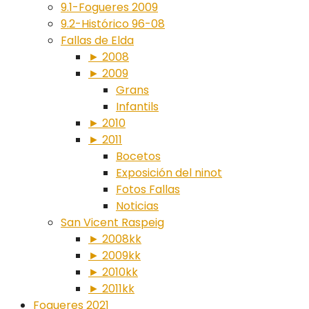
9.1-Fogueres 2009
9.2-Histórico 96-08
Fallas de Elda
► 2008
► 2009
Grans
Infantils
► 2010
► 2011
Bocetos
Exposición del ninot
Fotos Fallas
Noticias
San Vicent Raspeig
► 2008kk
► 2009kk
► 2010kk
► 2011kk
Fogueres 2021