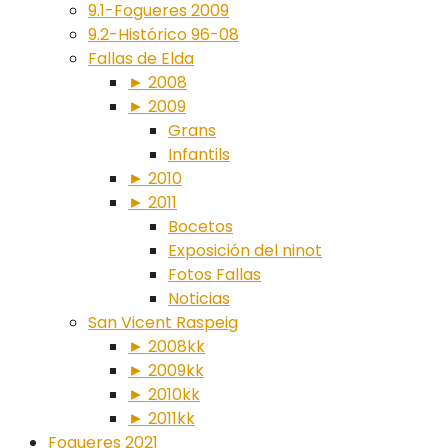
9.1-Fogueres 2009
9.2-Histórico 96-08
Fallas de Elda
► 2008
► 2009
Grans
Infantils
► 2010
► 2011
Bocetos
Exposición del ninot
Fotos Fallas
Noticias
San Vicent Raspeig
► 2008kk
► 2009kk
► 2010kk
► 2011kk
Fogueres 2021