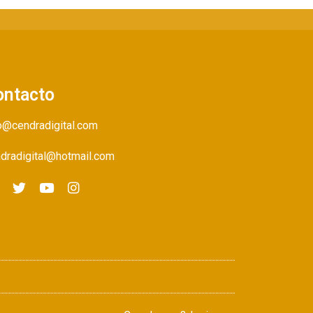
ontacto
o@cendradigital.com
dradigital@hotmail.com