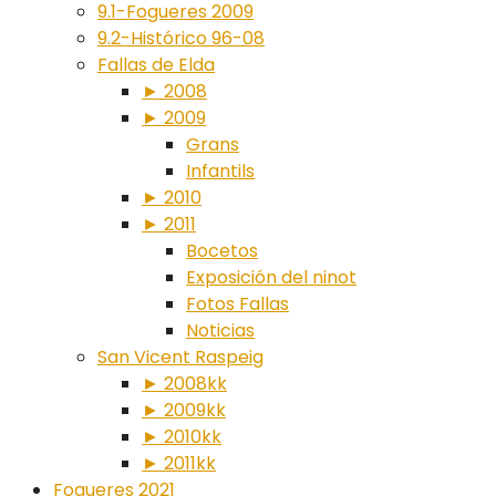
9.1-Fogueres 2009
9.2-Histórico 96-08
Fallas de Elda
► 2008
► 2009
Grans
Infantils
► 2010
► 2011
Bocetos
Exposición del ninot
Fotos Fallas
Noticias
San Vicent Raspeig
► 2008kk
► 2009kk
► 2010kk
► 2011kk
Fogueres 2021