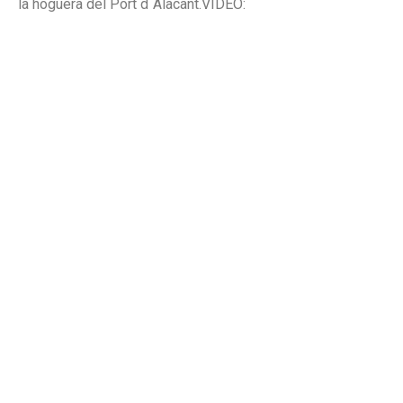
la hoguera del Port d´Alacant.
VIDEO: