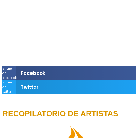
Share
Facebook
on
facebook
Share
Twitter
on
twitter
RECOPILATORIO DE ARTISTAS