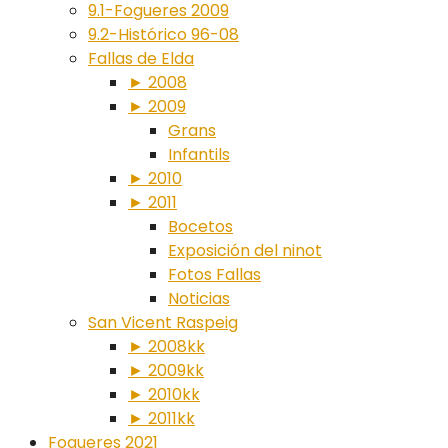
9.1-Fogueres 2009
9.2-Histórico 96-08
Fallas de Elda
► 2008
► 2009
Grans
Infantils
► 2010
► 2011
Bocetos
Exposición del ninot
Fotos Fallas
Noticias
San Vicent Raspeig
► 2008kk
► 2009kk
► 2010kk
► 2011kk
Fogueres 2021