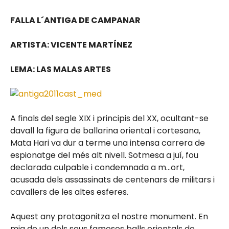
FALLA L´ANTIGA DE CAMPANAR
ARTISTA: VICENTE MARTÍNEZ
LEMA: LAS MALAS ARTES
A finals del segle XIX i principis del XX, ocultant-se
davall la figura de ballarina oriental i cortesana,
Mata Hari va dur a terme una intensa carrera de
espionatge del més alt nivell. Sotmesa a juí, fou
declarada culpable i condemnada a m
…
ort,
acusada dels assassinats de centenars de militars i
cavallers de les altes esferes.
Aquest any protagonitza el nostre monument. En
mig de un dels seus famosos balls orientals de