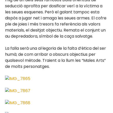
seducció aprofita per dosificar verí a la víctima a
les seues esquenes. Però el galant tampoc esta
dispòs a jugar net i amaga les seues armes. El cofre
ple de joies i més tresors fa referència als valors
materials, el desitjat objectiu. Remata el conjunt un
au depredadora, símbol de la caça salvatge.
La falla serà una al·legoria de la falta d’ètica del ser
humà; de com arribar a obscurs objectius per
qualsevol mètode. Traient a la llum les “Males Arts”
de molts personatges.